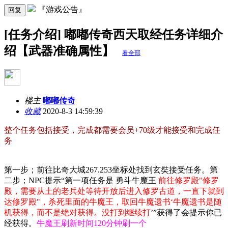
『游戏公告』
回复
[任务介绍] 嘟嘟传奇西天取经任务详细介
绍【武器准确属性】
看全部
楼主
嘟嘟传奇
收藏
2020-8-3 14:59:39
整个任务包括接受，完成都需要会员+70级才能接受和完成任
务
第一步；前往比奇大城267.253坐标处找到玄奘接受任务。第
二步；NPC提示“第一项任务是 勇斗牛魔王
前往修罗殿"修罗
殿，需要从土的老兵处等待开放后进入修罗古道，一直下就到
达修罗殿"，杀死里面的牛魔王，取回牛魔遗书‘牛魔遗书是随
机获得，而不是绝对获得。没打到继续打
’”获得了会提示你已
经获得。
牛魔王刷新时间120分钟刷一个