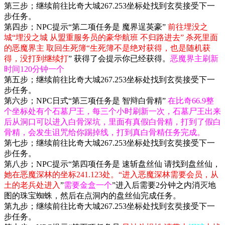
第三步；继续前往比奇大城267.253坐标处找到玄奘接受下一
步任务。
第四步；NPC提示“第二项任务是 魔界逞英豪”
前往埋没之
城“埋没之城 从盟重服务员的豪华航班 不归路进去” 杀死里面
的恶魔界主 取回生死簿“生死簿不是绝对获得，也是随机获
得，没打到继续打
” 获得了会提示你已经获得。
恶魔界主刷新
时间120分钟一个
第五步；继续前往比奇大城267.253坐标处找到玄奘接受下一
步任务。
第六步；NPC日式“第三项任务是 智辩白骨精”
在比奇66.9整
个坐标处有个石墓尸王，每三个小时刷新一次，石墓尸王出来
后从洞口可以进入白骨深坑，里面有真假白骨精，打到了假白
骨精，会发生诅咒给你踢掉线，打到真白骨精任务完成。
第七步；继续前往比奇大城267.253坐标处找到玄奘接受下一
步任务。
第八步；NPC提示“第四项任务是 速斩盘丝仙 请找到盘丝仙，
她在恶魔深林的坐标241.123处。“进入恶魔深林需要会员，从
土的老兵处进入
”
需要金盒一个
”进入后需要2分钟之内消灭地
图的珠宝蜘蛛，然后在点洞内的盘丝仙完成任务。
第九步；继续前往比奇大城267.253坐标处找到玄奘接受下一
步任务。