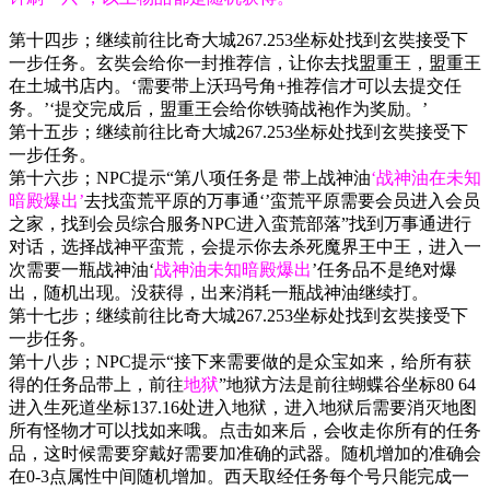
第十四步；继续前往比奇大城267.253坐标处找到玄奘接受下
一步任务。玄奘会给你一封推荐信，让你去找盟重王，盟重王
在土城书店内。‘需要带上沃玛号角+推荐信才可以去提交任
务。’‘提交完成后，盟重王会给你铁骑战袍作为奖励。’
第十五步；继续前往比奇大城267.253坐标处找到玄奘接受下
一步任务。
第十六步；NPC提示“第八项任务是 带上战神油
‘战神油在未知
暗殿爆出’
去找蛮荒平原的万事通‘’蛮荒平原需要会员进入会员
之家，找到会员综合服务NPC进入蛮荒部落”找到万事通进行
对话，选择战神平蛮荒，会提示你去杀死魔界王中王，进入一
次需要一瓶战神油‘
战神油未知暗殿爆出
’任务品不是绝对爆
出，随机出现。没获得，出来消耗一瓶战神油继续打。
第十七步；继续前往比奇大城267.253坐标处找到玄奘接受下
一步任务。
第十八步；NPC提示“接下来需要做的是众宝如来，给所有获
得的任务品带上，前往
地狱
”地狱方法是前往蝴蝶谷坐标80 64
进入生死道坐标137.16处进入地狱，进入地狱后需要消灭地图
所有怪物才可以找如来哦。点击如来后，会收走你所有的任务
品，这时候需要穿戴好需要加准确的武器。随机增加的准确会
在0-3点属性中间随机增加。西天取经任务每个号只能完成一