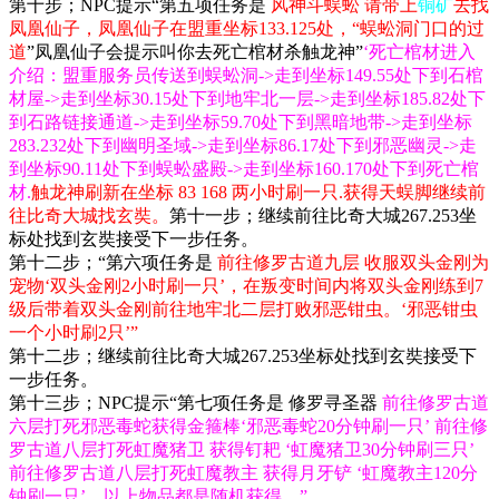
第十步；NPC提示“第五项任务是
风神斗蜈蚣 请带上
铜矿
去找
凤凰仙子，凤凰仙子在盟重坐标133.125处，“蜈蚣洞门口的过
道
”凤凰仙子会提示叫你去死亡棺材杀触龙神”
‘死亡棺材进入
介绍：盟重服务员传送到蜈蚣洞->走到坐标149.55处下到石棺
材屋->走到坐标30.15处下到地牢北一层->走到坐标185.82处下
到石路链接通道->走到坐标59.70处下到黑暗地带->走到坐标
283.232处下到幽明圣域->走到坐标86.17处下到邪恶幽灵->走
到坐标90.11处下到蜈蚣盛殿->走到坐标160.170处下到死亡棺
材.
触龙神刷新在坐标 83 168 两小时刷一只.获得天蜈脚继续前
往比奇大城找玄奘。
第十一步；继续前往比奇大城267.253坐
标处找到玄奘接受下一步任务。
第十二步；“第六项任务是
前往修罗古道九层 收服双头金刚为
宠物‘双头金刚2小时刷一只’，在叛变时间内将双头金刚练到7
级后带着双头金刚前往地牢北二层打败邪恶钳虫。‘邪恶钳虫
一个小时刷2只’”
第十二步；继续前往比奇大城267.253坐标处找到玄奘接受下
一步任务。
第十三步；NPC提示“第七项任务是 修罗寻圣器
前往修罗古道
六层打死邪恶毒蛇获得金箍棒‘邪恶毒蛇20分钟刷一只’ 前往修
罗古道八层打死虹魔猪卫 获得钉耙 ‘虹魔猪卫30分钟刷三只’
前往修罗古道八层打死虹魔教主 获得月牙铲 ‘虹魔教主120分
钟刷一只’，以上物品都是随机获得。”