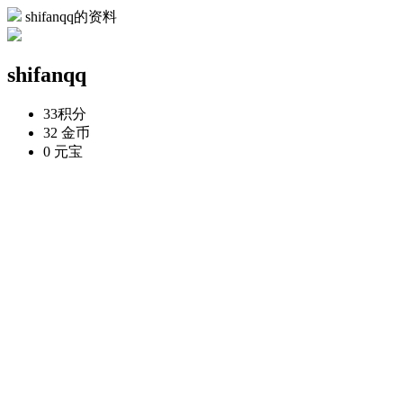
shifanqq的资料
shifanqq
33
积分
32
金币
0
元宝