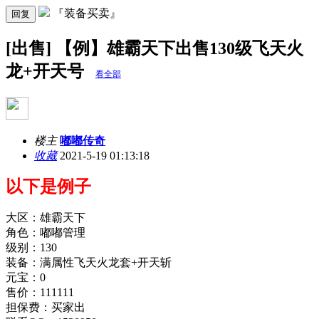
『装备买卖』
回复
[出售] 【例】雄霸天下出售130级飞天火
龙+开天号
看全部
楼主
嘟嘟传奇
收藏
2021-5-19 01:13:18
以下是例子
大区：雄霸天下
角色：嘟嘟管理
级别：130
装备：满属性飞天火龙套+开天斩
元宝：0
售价：111111
担保费：买家出